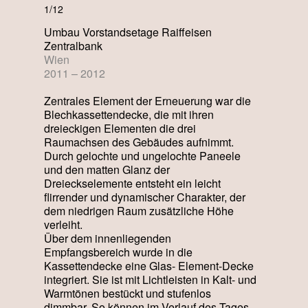
1/12
Umbau Vorstandsetage Raiffeisen
Zentralbank
Wien
2011 – 2012
Zentrales Element der Erneuerung war die
Blechkassettendecke, die mit ihren
dreieckigen Elementen die drei
Raumachsen des Gebäudes aufnimmt.
Durch gelochte und ungelochte Paneele
und den matten Glanz der
Dreieckselemente entsteht ein leicht
flirrender und dynamischer Charakter, der
dem niedrigen Raum zusätzliche Höhe
verleiht.
Über dem innenliegenden
Empfangsbereich wurde in die
Kassettendecke eine Glas- Element-Decke
integriert. Sie ist mit Lichtleisten in Kalt- und
Warmtönen bestückt und stufenlos
dimmbar. So können im Verlauf des Tages